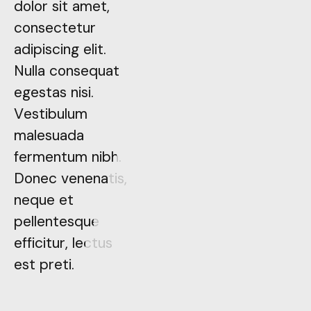
dolor sit amet,
dolor sit amet,
consectetur
consectetur
adipiscing elit.
adipiscing elit.
Nulla consequat
Nulla consequat
egestas nisi.
egestas nisi.
Vestibulum
Vestibulum
malesuada
malesuada
fermentum nibh.
fermentum nibh.
Donec venenatis,
Donec venenatis,
neque et
neque et
pellentesque
pellentesque
efficitur, lectus
efficitur, lectus
est preti.
est preti.