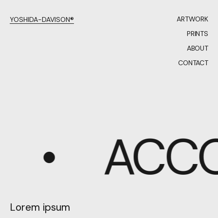
ARTWORK
YOSHIDA-DAVISON®
PRINTS
ABOUT
CONTACT
ACC
Lorem ipsum
Lorem ipsum